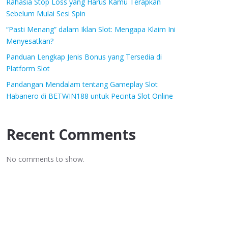
Rahasia Stop Loss yang Harus Kamu Terapkan
Sebelum Mulai Sesi Spin
“Pasti Menang” dalam Iklan Slot: Mengapa Klaim Ini
Menyesatkan?
Panduan Lengkap Jenis Bonus yang Tersedia di
Platform Slot
Pandangan Mendalam tentang Gameplay Slot
Habanero di BETWIN188 untuk Pecinta Slot Online
Recent Comments
No comments to show.