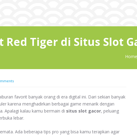
 Red Tiger di Situs Slot G
Hom
omments
ran favorit banyak orang di era digital ini. Dari sekian banyak
opuler karena menghadirkan berbagai game menarik dengan
da. Apalagi kalau kamu bermain di
situs slot gacor
, peluang
rbuka lebar.
emata. Ada beberapa tips pro yang bisa kamu terapkan agar