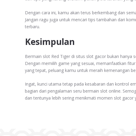
Dengan cara ini, kamu akan terus berkembang dan semaki
Jangan ragu juga untuk mencari tips tambahan dari komu
terbaru.
Kesimpulan
Bermain slot Red Tiger di situs slot gacor bukan hanya so
Dengan memilih game yang sesuai, memanfaatkan fitur 
yang tepat, peluang kamu untuk meraih kemenangan be
Ingat, kunci utama tetap pada kesabaran dan kontrol em
bagian dari pengalaman seru bermain slot online. Semo
dan tentunya lebih sering menikmati momen slot gacor