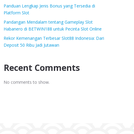
Panduan Lengkap Jenis Bonus yang Tersedia di
Platform Slot
Pandangan Mendalam tentang Gameplay Slot
Habanero di BETWIN188 untuk Pecinta Slot Online
Rekor Kemenangan Terbesar Slot88 Indonesia: Dari
Deposit 50 Ribu Jadi Jutawan
Recent Comments
No comments to show.