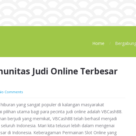
Home
Bergabung
nitas Judi Online Terbesar
No Comments
atu hiburan yang sangat populer di kalangan masyarakat
i pilihan utama bagi para pecinta judi online adalah VBCash88.
n berjudi yang memikat, VBCash88 telah berhasil menjadi
seluruh Indonesia. Mari kita telusuri lebih dalam mengenai
sar di Indonesia. Keberagaman Permainan Slot Online yang