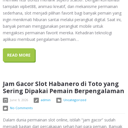
tampilan vipbet88, animasi kreatif, dan mekanisme permainan
sederhana, slot menjadi pilihan favorit bagi banyak pemain yang
ingin menikmati hiburan santai melalui perangkat digital. Saat ini,
banyak pemain menggunakan perangkat mobile untuk
mengakses permainan favorit mereka. Kehadiran teknologi
aplikasi membuat pengalaman bermain…
READ MORE
Jam Gacor Slot Habanero di Toto yang
Sering Dipakai Pemain Berpengalaman
June 9, 2026
admin
Uncategorized
No Comments
Dalam dunia permainan slot online, istilah “jam gacor” sudah
menjadi bagian dari percakapan sehari-hari para pemain. Banyak