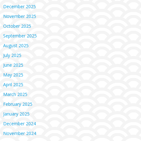
December 2025
November 2025
October 2025
September 2025
August 2025
July 2025
June 2025
May 2025
April 2025
March 2025
February 2025
January 2025
December 2024
November 2024