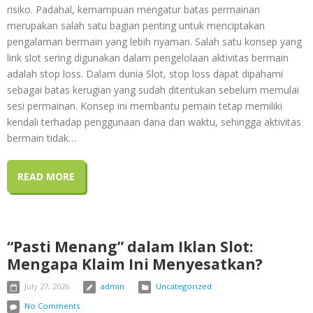
risiko. Padahal, kemampuan mengatur batas permainan
merupakan salah satu bagian penting untuk menciptakan
pengalaman bermain yang lebih nyaman. Salah satu konsep yang
link slot sering digunakan dalam pengelolaan aktivitas bermain
adalah stop loss. Dalam dunia Slot, stop loss dapat dipahami
sebagai batas kerugian yang sudah ditentukan sebelum memulai
sesi permainan. Konsep ini membantu pemain tetap memiliki
kendali terhadap penggunaan dana dan waktu, sehingga aktivitas
bermain tidak…
READ MORE
“Pasti Menang” dalam Iklan Slot:
Mengapa Klaim Ini Menyesatkan?
July 27, 2026
admin
Uncategorized
No Comments