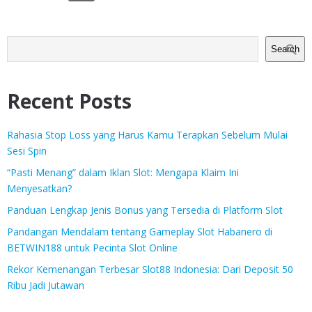
Search
Recent Posts
Rahasia Stop Loss yang Harus Kamu Terapkan Sebelum Mulai
Sesi Spin
“Pasti Menang” dalam Iklan Slot: Mengapa Klaim Ini
Menyesatkan?
Panduan Lengkap Jenis Bonus yang Tersedia di Platform Slot
Pandangan Mendalam tentang Gameplay Slot Habanero di
BETWIN188 untuk Pecinta Slot Online
Rekor Kemenangan Terbesar Slot88 Indonesia: Dari Deposit 50
Ribu Jadi Jutawan