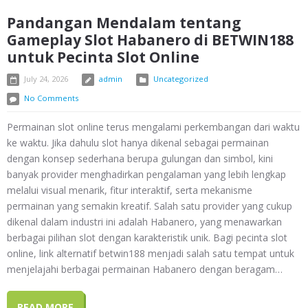
Pandangan Mendalam tentang
Gameplay Slot Habanero di BETWIN188
untuk Pecinta Slot Online
July 24, 2026
admin
Uncategorized
No Comments
Permainan slot online terus mengalami perkembangan dari waktu
ke waktu. Jika dahulu slot hanya dikenal sebagai permainan
dengan konsep sederhana berupa gulungan dan simbol, kini
banyak provider menghadirkan pengalaman yang lebih lengkap
melalui visual menarik, fitur interaktif, serta mekanisme
permainan yang semakin kreatif. Salah satu provider yang cukup
dikenal dalam industri ini adalah Habanero, yang menawarkan
berbagai pilihan slot dengan karakteristik unik. Bagi pecinta slot
online, link alternatif betwin188 menjadi salah satu tempat untuk
menjelajahi berbagai permainan Habanero dengan beragam…
READ MORE