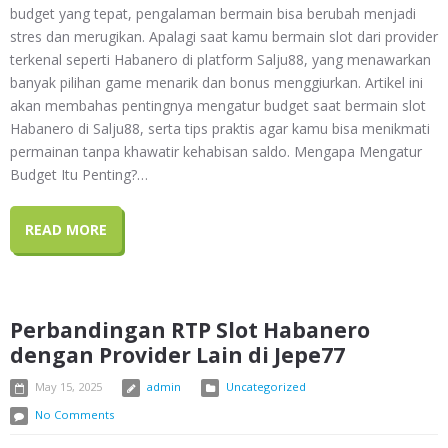
budget yang tepat, pengalaman bermain bisa berubah menjadi
stres dan merugikan. Apalagi saat kamu bermain slot dari provider
terkenal seperti Habanero di platform Salju88, yang menawarkan
banyak pilihan game menarik dan bonus menggiurkan. Artikel ini
akan membahas pentingnya mengatur budget saat bermain slot
Habanero di Salju88, serta tips praktis agar kamu bisa menikmati
permainan tanpa khawatir kehabisan saldo. Mengapa Mengatur
Budget Itu Penting?…
READ MORE
Perbandingan RTP Slot Habanero
dengan Provider Lain di Jepe77
May 15, 2025
admin
Uncategorized
No Comments