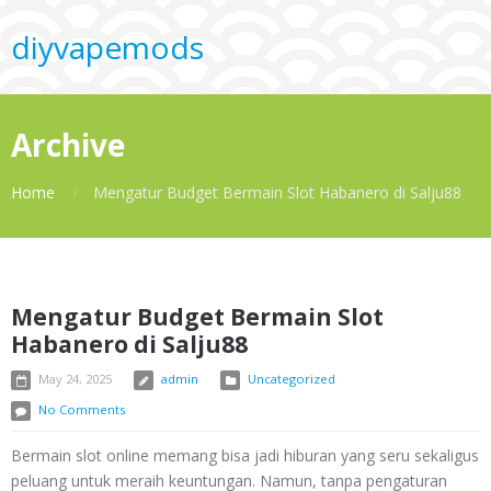
diyvapemods
Archive
Home
Mengatur Budget Bermain Slot Habanero di Salju88
Mengatur Budget Bermain Slot
Habanero di Salju88
May 24, 2025
admin
Uncategorized
No Comments
Bermain slot online memang bisa jadi hiburan yang seru sekaligus
peluang untuk meraih keuntungan. Namun, tanpa pengaturan