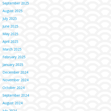
September 2025
August 2025
July 2025
June 2025
May 2025
April 2025
March 2025
February 2025
January 2025
December 2024
November 2024
October 2024
September 2024
August 2024
July 2024