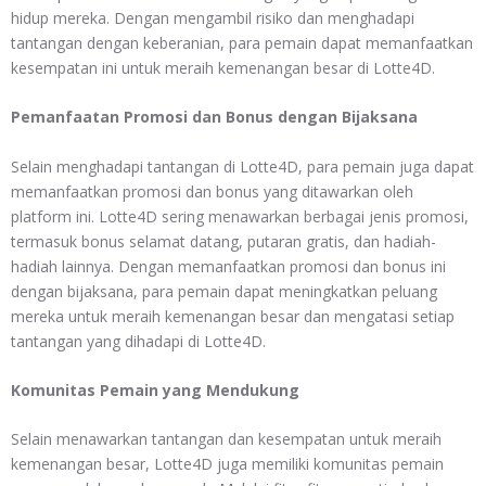
hidup mereka. Dengan mengambil risiko dan menghadapi
tantangan dengan keberanian, para pemain dapat memanfaatkan
kesempatan ini untuk meraih kemenangan besar di Lotte4D.
Pemanfaatan Promosi dan Bonus dengan Bijaksana
Selain menghadapi tantangan di Lotte4D, para pemain juga dapat
memanfaatkan promosi dan bonus yang ditawarkan oleh
platform ini. Lotte4D sering menawarkan berbagai jenis promosi,
termasuk bonus selamat datang, putaran gratis, dan hadiah-
hadiah lainnya. Dengan memanfaatkan promosi dan bonus ini
dengan bijaksana, para pemain dapat meningkatkan peluang
mereka untuk meraih kemenangan besar dan mengatasi setiap
tantangan yang dihadapi di Lotte4D.
Komunitas Pemain yang Mendukung
Selain menawarkan tantangan dan kesempatan untuk meraih
kemenangan besar, Lotte4D juga memiliki komunitas pemain