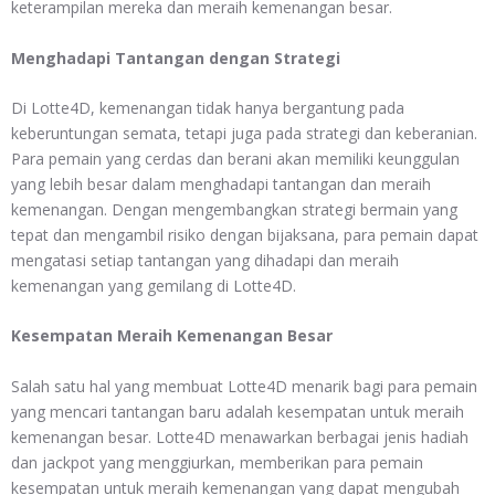
keterampilan mereka dan meraih kemenangan besar.
Menghadapi Tantangan dengan Strategi
Di Lotte4D, kemenangan tidak hanya bergantung pada
keberuntungan semata, tetapi juga pada strategi dan keberanian.
Para pemain yang cerdas dan berani akan memiliki keunggulan
yang lebih besar dalam menghadapi tantangan dan meraih
kemenangan. Dengan mengembangkan strategi bermain yang
tepat dan mengambil risiko dengan bijaksana, para pemain dapat
mengatasi setiap tantangan yang dihadapi dan meraih
kemenangan yang gemilang di Lotte4D.
Kesempatan Meraih Kemenangan Besar
Salah satu hal yang membuat Lotte4D menarik bagi para pemain
yang mencari tantangan baru adalah kesempatan untuk meraih
kemenangan besar. Lotte4D menawarkan berbagai jenis hadiah
dan jackpot yang menggiurkan, memberikan para pemain
kesempatan untuk meraih kemenangan yang dapat mengubah