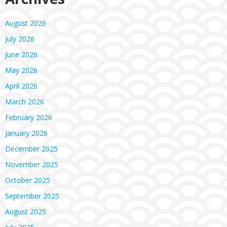
August 2026
July 2026
June 2026
May 2026
April 2026
March 2026
February 2026
January 2026
December 2025
November 2025
October 2025
September 2025
August 2025