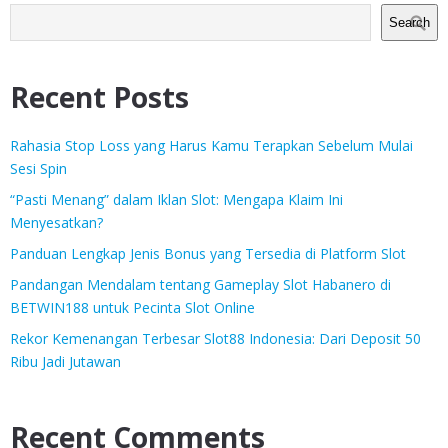
Search
Recent Posts
Rahasia Stop Loss yang Harus Kamu Terapkan Sebelum Mulai
Sesi Spin
“Pasti Menang” dalam Iklan Slot: Mengapa Klaim Ini
Menyesatkan?
Panduan Lengkap Jenis Bonus yang Tersedia di Platform Slot
Pandangan Mendalam tentang Gameplay Slot Habanero di
BETWIN188 untuk Pecinta Slot Online
Rekor Kemenangan Terbesar Slot88 Indonesia: Dari Deposit 50
Ribu Jadi Jutawan
Recent Comments