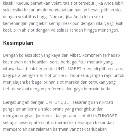
klasik? Kedua, perhatikan volatilitas slot tersebut. Jika Anda lebih
suka risiko besar untuk mendapatkan hadiah besar, pilihlah slot
dengan volatilitas tinggi. Namun, jika Anda lebih suka
kemenangan yang lebih sering meskipun dengan nilai yang lebih
kecil, pilihlah slot dengan volatilitas rendah hingga menengah.
Kesimpulan
Dengan koleksi slot yang kaya dari Allbet, komitmen terhadap
keamanan dan keadilan, serta berbagai fitur menarik yang
ditawarkan, tidak heran jika UNTUNGBET menjadi pilihan utama
bagi para penggemar slot online di Indonesia. Jangan ragu untuk
menjelajahi berbagai pilihan slot mereka dan temukan yang
terbaik sesuai dengan preferensi dan gaya bermain Anda.
Bergabunglah dengan UNTUNGBET sekarang dan nikmati
pengalaman bermain slot online yang menghibur dan
menguntungkan. Jadikan setiap putaran slot di UNTUNGBET
sebagai kesempatan untuk meraih kemenangan besar dan
memperoleh pengalaman bermain yang tak terlupakan!