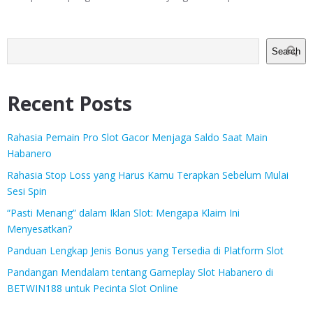
Search
Recent Posts
Rahasia Pemain Pro Slot Gacor Menjaga Saldo Saat Main
Habanero
Rahasia Stop Loss yang Harus Kamu Terapkan Sebelum Mulai
Sesi Spin
“Pasti Menang” dalam Iklan Slot: Mengapa Klaim Ini
Menyesatkan?
Panduan Lengkap Jenis Bonus yang Tersedia di Platform Slot
Pandangan Mendalam tentang Gameplay Slot Habanero di
BETWIN188 untuk Pecinta Slot Online