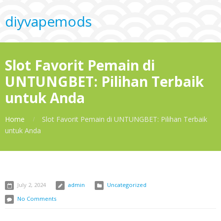
diyvapemods
Slot Favorit Pemain di
UNTUNGBET: Pilihan Terbaik
untuk Anda
Home
Slot Favorit Pemain di UNTUNGBET: Pilihan Terbaik
untuk Anda
July 2, 2024
admin
Uncategorized
No Comments