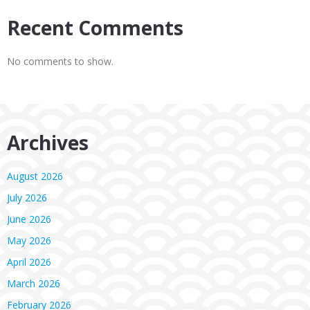
Recent Comments
No comments to show.
Archives
August 2026
July 2026
June 2026
May 2026
April 2026
March 2026
February 2026