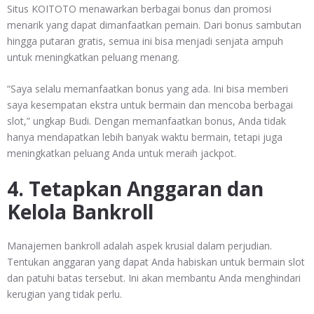
Situs KOITOTO menawarkan berbagai bonus dan promosi
menarik yang dapat dimanfaatkan pemain. Dari bonus sambutan
hingga putaran gratis, semua ini bisa menjadi senjata ampuh
untuk meningkatkan peluang menang.
“Saya selalu memanfaatkan bonus yang ada. Ini bisa memberi
saya kesempatan ekstra untuk bermain dan mencoba berbagai
slot,” ungkap Budi. Dengan memanfaatkan bonus, Anda tidak
hanya mendapatkan lebih banyak waktu bermain, tetapi juga
meningkatkan peluang Anda untuk meraih jackpot.
4. Tetapkan Anggaran dan
Kelola Bankroll
Manajemen bankroll adalah aspek krusial dalam perjudian.
Tentukan anggaran yang dapat Anda habiskan untuk bermain slot
dan patuhi batas tersebut. Ini akan membantu Anda menghindari
kerugian yang tidak perlu.