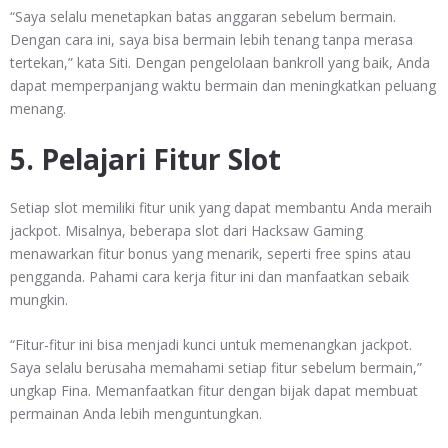
“Saya selalu menetapkan batas anggaran sebelum bermain.
Dengan cara ini, saya bisa bermain lebih tenang tanpa merasa
tertekan,” kata Siti. Dengan pengelolaan bankroll yang baik, Anda
dapat memperpanjang waktu bermain dan meningkatkan peluang
menang.
5. Pelajari Fitur Slot
Setiap slot memiliki fitur unik yang dapat membantu Anda meraih
jackpot. Misalnya, beberapa slot dari Hacksaw Gaming
menawarkan fitur bonus yang menarik, seperti free spins atau
pengganda. Pahami cara kerja fitur ini dan manfaatkan sebaik
mungkin.
“Fitur-fitur ini bisa menjadi kunci untuk memenangkan jackpot.
Saya selalu berusaha memahami setiap fitur sebelum bermain,”
ungkap Fina. Memanfaatkan fitur dengan bijak dapat membuat
permainan Anda lebih menguntungkan.