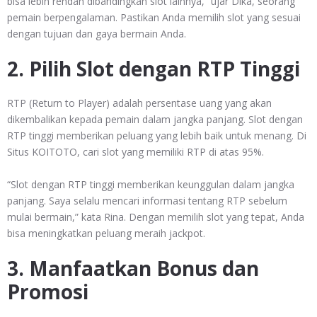
bisa lebih rendah dibandingkan slot lainnya,” ujar Dika, seorang
pemain berpengalaman. Pastikan Anda memilih slot yang sesuai
dengan tujuan dan gaya bermain Anda.
2. Pilih Slot dengan RTP Tinggi
RTP (Return to Player) adalah persentase uang yang akan
dikembalikan kepada pemain dalam jangka panjang. Slot dengan
RTP tinggi memberikan peluang yang lebih baik untuk menang. Di
Situs KOITOTO, cari slot yang memiliki RTP di atas 95%.
“Slot dengan RTP tinggi memberikan keunggulan dalam jangka
panjang. Saya selalu mencari informasi tentang RTP sebelum
mulai bermain,” kata Rina. Dengan memilih slot yang tepat, Anda
bisa meningkatkan peluang meraih jackpot.
3. Manfaatkan Bonus dan
Promosi