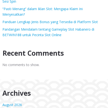
Sesi Spin
“Pasti Menang” dalam Iklan Slot: Mengapa Klaim Ini
Menyesatkan?
Panduan Lengkap Jenis Bonus yang Tersedia di Platform Slot
Pandangan Mendalam tentang Gameplay Slot Habanero di
BETWIN188 untuk Pecinta Slot Online
Recent Comments
No comments to show.
Archives
August 2026