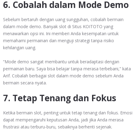
6. Cobalah dalam Mode Demo
Sebelum bertaruh dengan uang sungguhan, cobalah bermain
dalam mode demo. Banyak slot di Situs KOITOTO yang
menawarkan opsi ini. Ini memberi Anda kesempatan untuk
memahami permainan dan menguji strategi tanpa risiko
kehilangan uang.
“Mode demo sangat membantu untuk beradaptasi dengan
permainan baru. Saya bisa belajar tanpa merasa terbebani,” kata
Arif. Cobalah berbagai slot dalam mode demo sebelum Anda
bermain secara nyata.
7. Tetap Tenang dan Fokus
Ketika bermain slot, penting untuk tetap tenang dan fokus. Emosi
dapat mempengaruhi keputusan Anda, jadi jika Anda merasa
frustrasi atau terburu-buru, sebaiknya berhenti sejenak.