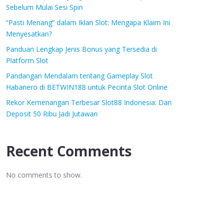
Sebelum Mulai Sesi Spin
“Pasti Menang” dalam Iklan Slot: Mengapa Klaim Ini
Menyesatkan?
Panduan Lengkap Jenis Bonus yang Tersedia di
Platform Slot
Pandangan Mendalam tentang Gameplay Slot
Habanero di BETWIN188 untuk Pecinta Slot Online
Rekor Kemenangan Terbesar Slot88 Indonesia: Dari
Deposit 50 Ribu Jadi Jutawan
Recent Comments
No comments to show.