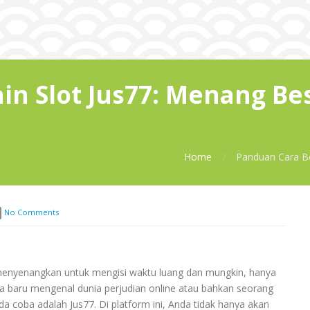
in Slot Jus77: Menang B
Home
Panduan Cara B
No Comments
g menyenangkan untuk mengisi waktu luang dan mungkin, hanya
a baru mengenal dunia perjudian online atau bahkan seorang
 coba adalah Jus77. Di platform ini, Anda tidak hanya akan