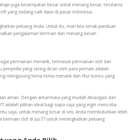
tapi juga kesempatan besar untuk menang besar, terutama
ft yang sedang naik daun di pasar Indonesia.
katkan peluang Anda. Untuk itu, mari kita simak panduan
malkan pengalaman bermain dan menang besar!
bagai permainan menarik, termasuk permainan slot dari
u penyedia yang sering dicari oleh para pemain adalah
yang mengusung tema-tema menarik dan fitur bonus yang
an aman. Dengan antarmuka yang mudah dinavigasi dan
77 adalah pilihan ideal bagi siapa saja yang ingin mencoba
tentu saja, untuk menang besar di sini, Anda membutuhkan lebih
a bermain slot di Jus77 untuk meningkatkan peluang