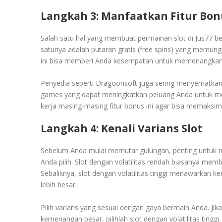
Langkah 3: Manfaatkan Fitur Bon
Salah satu hal yang membuat permainan slot di Jus77 beg
satunya adalah putaran gratis (free spins) yang memun
ini bisa memberi Anda kesempatan untuk memenangkan l
Penyedia seperti Dragoonsoft juga sering menyematkan fi
games yang dapat meningkatkan peluang Anda untuk m
kerja masing-masing fitur bonus ini agar bisa memaksi
Langkah 4: Kenali Varians Slot
Sebelum Anda mulai memutar gulungan, penting untuk me
Anda pilih. Slot dengan volatilitas rendah biasanya mem
Sebaliknya, slot dengan volatilitas tinggi menawarkan 
lebih besar.
Pilih varians yang sesuai dengan gaya bermain Anda. J
kemenangan besar, pilihlah slot dengan volatilitas tingg