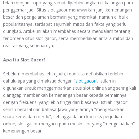
telah menjadi topik yang ramai diperbincangkan di kalangan para
penggemar judi. Situs slot gacor menawarkan janji kemenangan
besar dan pengalaman bermain yang memikat, namun di balik
popularitasnya, terdapat sejumlah mitos dan fakta yang perlu
diungkap. Artikel ini akan membahas secara mendalam tentang
fenomena situs slot gacor, serta membedakan antara mitos dan
realitas yang sebenarnya.
Apa Itu Slot Gacor?
Sebelum membahas lebih jauh, mari kita definisikan terlebih
dahulu apa yang dimaksud dengan “
slot gacor
“. Istilah ini
digunakan untuk menggambarkan situs slot online yang sering kali
dianggap memberikan kemenangan besar kepada pemainnya
dengan frekuensi yang lebih tinggi dari biasanya. Istilah “gacor”
sendiri berasal dari bahasa Jawa yang artinya “mengeluarkan
suara keras dan merdu”, sehingga dalam konteks perjudian
online, slot gacor mengacu pada mesin slot yang “mengeluarkan”
kemenangan besar.