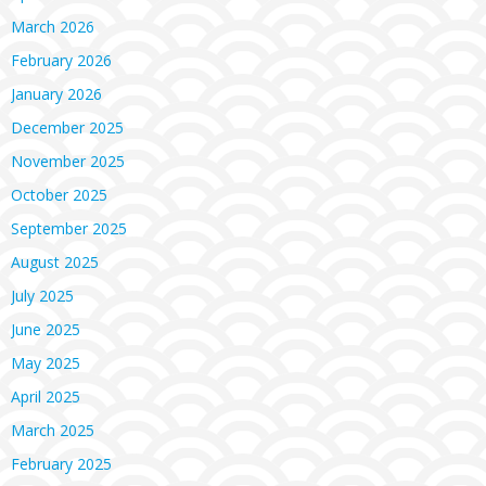
March 2026
February 2026
January 2026
December 2025
November 2025
October 2025
September 2025
August 2025
July 2025
June 2025
May 2025
April 2025
March 2025
February 2025