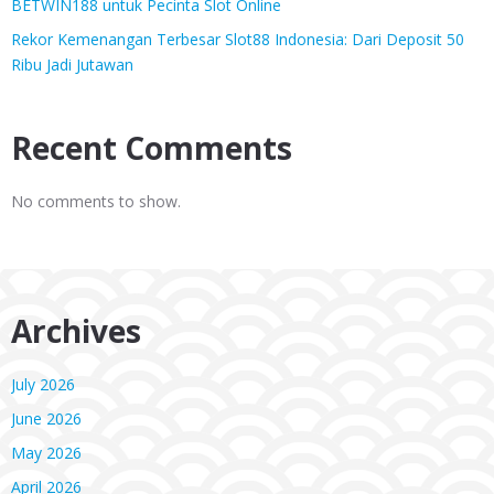
BETWIN188 untuk Pecinta Slot Online
Rekor Kemenangan Terbesar Slot88 Indonesia: Dari Deposit 50
Ribu Jadi Jutawan
Recent Comments
No comments to show.
Archives
July 2026
June 2026
May 2026
April 2026