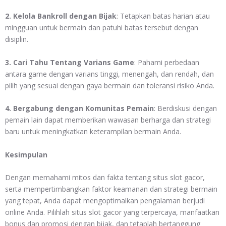
2. Kelola Bankroll dengan Bijak
: Tetapkan batas harian atau
mingguan untuk bermain dan patuhi batas tersebut dengan
disiplin.
3. Cari Tahu Tentang Varians Game
: Pahami perbedaan
antara game dengan varians tinggi, menengah, dan rendah, dan
pilih yang sesuai dengan gaya bermain dan toleransi risiko Anda.
4. Bergabung dengan Komunitas Pemain
: Berdiskusi dengan
pemain lain dapat memberikan wawasan berharga dan strategi
baru untuk meningkatkan keterampilan bermain Anda.
Kesimpulan
Dengan memahami mitos dan fakta tentang situs slot gacor,
serta mempertimbangkan faktor keamanan dan strategi bermain
yang tepat, Anda dapat mengoptimalkan pengalaman berjudi
online Anda. Pilihlah situs slot gacor yang terpercaya, manfaatkan
bonus dan promosi dengan bijak, dan tetaplah bertanggung