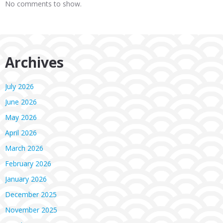
No comments to show.
Archives
July 2026
June 2026
May 2026
April 2026
March 2026
February 2026
January 2026
December 2025
November 2025