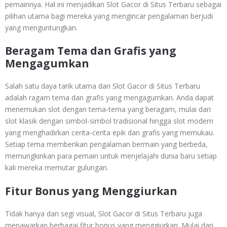
pemainnya. Hal ini menjadikan Slot Gacor di Situs Terbaru sebagai
pilihan utama bagi mereka yang mengincar pengalaman berjudi
yang menguntungkan.
Beragam Tema dan Grafis yang
Mengagumkan
Salah satu daya tarik utama dari Slot Gacor di Situs Terbaru
adalah ragam tema dan grafis yang mengagumkan. Anda dapat
menemukan slot dengan tema-tema yang beragam, mulai dari
slot klasik dengan simbol-simbol tradisional hingga slot modern
yang menghadirkan cerita-cerita epik dan grafis yang memukau.
Setiap tema memberikan pengalaman bermain yang berbeda,
memungkinkan para pemain untuk menjelajahi dunia baru setiap
kali mereka memutar gulungan.
Fitur Bonus yang Menggiurkan
Tidak hanya dari segi visual, Slot Gacor di Situs Terbaru juga
menawarkan berbagai fitur bonus yang menggiurkan. Mulai dari