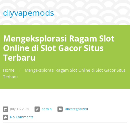
diyvapemods
Mengeksplorasi Ragam Slot
Online di Slot Gacor Situs
Terbaru
Home
Mengeksplorasi Ragam Slot Online di Slot Gacor Situs
Terbaru
July 12, 2024
admin
Uncategorized
No Comments