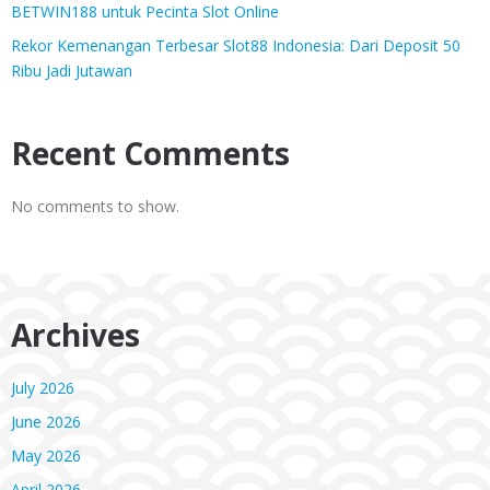
BETWIN188 untuk Pecinta Slot Online
Rekor Kemenangan Terbesar Slot88 Indonesia: Dari Deposit 50
Ribu Jadi Jutawan
Recent Comments
No comments to show.
Archives
July 2026
June 2026
May 2026
April 2026