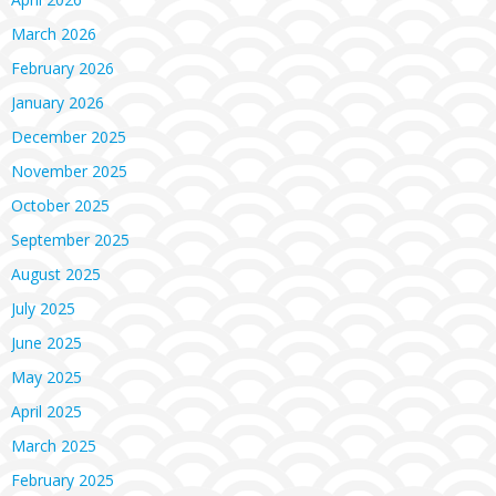
March 2026
February 2026
January 2026
December 2025
November 2025
October 2025
September 2025
August 2025
July 2025
June 2025
May 2025
April 2025
March 2025
February 2025