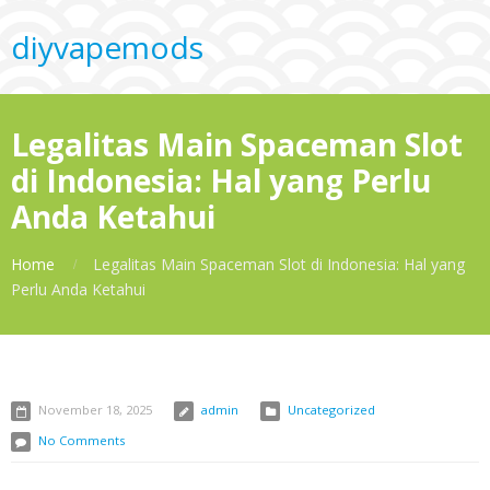
diyvapemods
Legalitas Main Spaceman Slot
di Indonesia: Hal yang Perlu
Anda Ketahui
Home
Legalitas Main Spaceman Slot di Indonesia: Hal yang
Perlu Anda Ketahui
November 18, 2025
admin
Uncategorized
No Comments