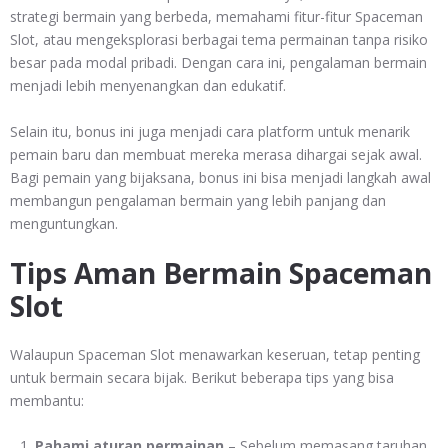
strategi bermain yang berbeda, memahami fitur-fitur Spaceman
Slot, atau mengeksplorasi berbagai tema permainan tanpa risiko
besar pada modal pribadi. Dengan cara ini, pengalaman bermain
menjadi lebih menyenangkan dan edukatif.
Selain itu, bonus ini juga menjadi cara platform untuk menarik
pemain baru dan membuat mereka merasa dihargai sejak awal.
Bagi pemain yang bijaksana, bonus ini bisa menjadi langkah awal
membangun pengalaman bermain yang lebih panjang dan
menguntungkan.
Tips Aman Bermain Spaceman
Slot
Walaupun Spaceman Slot menawarkan keseruan, tetap penting
untuk bermain secara bijak. Berikut beberapa tips yang bisa
membantu:
Pahami aturan permainan
– Sebelum memasang taruhan,