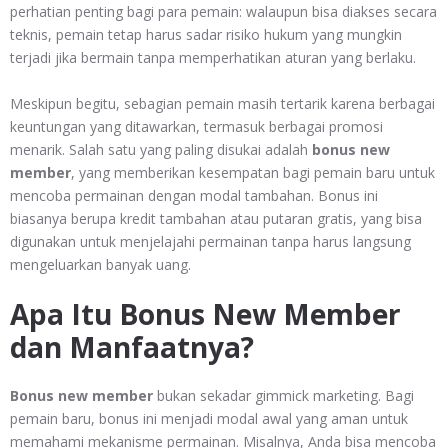
perhatian penting bagi para pemain: walaupun bisa diakses secara
teknis, pemain tetap harus sadar risiko hukum yang mungkin
terjadi jika bermain tanpa memperhatikan aturan yang berlaku.
Meskipun begitu, sebagian pemain masih tertarik karena berbagai
keuntungan yang ditawarkan, termasuk berbagai promosi
menarik. Salah satu yang paling disukai adalah
bonus new
member
, yang memberikan kesempatan bagi pemain baru untuk
mencoba permainan dengan modal tambahan. Bonus ini
biasanya berupa kredit tambahan atau putaran gratis, yang bisa
digunakan untuk menjelajahi permainan tanpa harus langsung
mengeluarkan banyak uang.
Apa Itu Bonus New Member
dan Manfaatnya?
Bonus new member
bukan sekadar gimmick marketing. Bagi
pemain baru, bonus ini menjadi modal awal yang aman untuk
memahami mekanisme permainan. Misalnya, Anda bisa mencoba