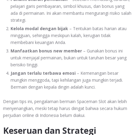
pelajari garis pembayaran, simbol khusus, dan bonus yang
ada di permainan. Ini akan membantu mengurangi risiko salah
strategi.
Kelola modal dengan bijak
– Tentukan batas harian atau
mingguan, sehingga meskipun kalah, kerugian tidak
membebani keuangan Anda.
Manfaatkan bonus new member
– Gunakan bonus ini
untuk menjajal permainan, bukan untuk taruhan besar yang
berisiko tinggi.
Jangan terlalu terbawa emosi
– Kemenangan besar
mungkin menggoda, tapi kehilangan juga mungkin terjadi.
Bermain dengan kepala dingin adalah kunci.
Dengan tips ini, pengalaman bermain Spaceman Slot akan lebih
menyenangkan, meski tetap harus diingat bahwa secara hukum
perjudian online di Indonesia belum diakui.
Keseruan dan Strategi