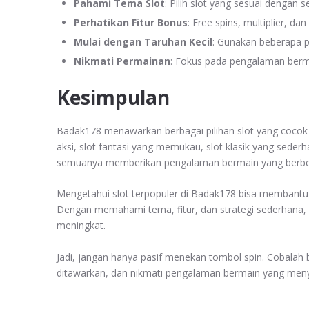
Pahami Tema Slot
: Pilih slot yang sesuai dengan 
Perhatikan Fitur Bonus
: Free spins, multiplier, d
Mulai dengan Taruhan Kecil
: Gunakan beberapa p
Nikmati Permainan
: Fokus pada pengalaman berma
Kesimpulan
Badak178 menawarkan berbagai pilihan slot yang cocok 
aksi, slot fantasi yang memukau, slot klasik yang seder
semuanya memberikan pengalaman bermain yang berbe
Mengetahui slot terpopuler di Badak178 bisa membantu 
Dengan memahami tema, fitur, dan strategi sederhana, 
meningkat.
Jadi, jangan hanya pasif menekan tombol spin. Cobalah b
ditawarkan, dan nikmati pengalaman bermain yang men