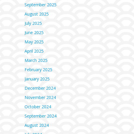
September 2025
August 2025
July 2025
June 2025
May 2025
April 2025
March 2025
February 2025
January 2025
December 2024
November 2024
October 2024
September 2024
August 2024