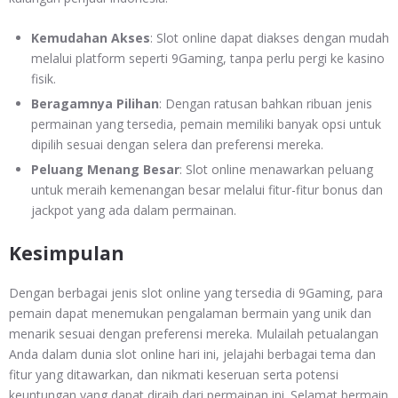
Kemudahan Akses
: Slot online dapat diakses dengan mudah
melalui platform seperti 9Gaming, tanpa perlu pergi ke kasino
fisik.
Beragamnya Pilihan
: Dengan ratusan bahkan ribuan jenis
permainan yang tersedia, pemain memiliki banyak opsi untuk
dipilih sesuai dengan selera dan preferensi mereka.
Peluang Menang Besar
: Slot online menawarkan peluang
untuk meraih kemenangan besar melalui fitur-fitur bonus dan
jackpot yang ada dalam permainan.
Kesimpulan
Dengan berbagai jenis slot online yang tersedia di 9Gaming, para
pemain dapat menemukan pengalaman bermain yang unik dan
menarik sesuai dengan preferensi mereka. Mulailah petualangan
Anda dalam dunia slot online hari ini, jelajahi berbagai tema dan
fitur yang ditawarkan, dan nikmati keseruan serta potensi
keuntungan yang dapat diraih dari permainan ini. Selamat bermain