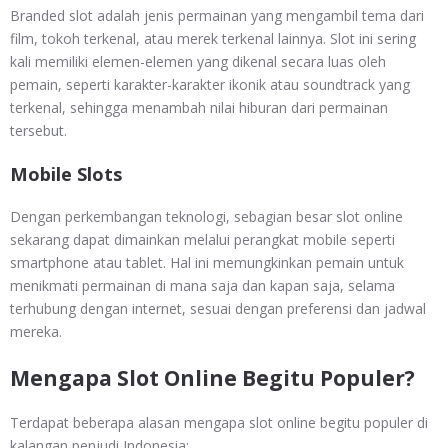
Branded slot adalah jenis permainan yang mengambil tema dari
film, tokoh terkenal, atau merek terkenal lainnya. Slot ini sering
kali memiliki elemen-elemen yang dikenal secara luas oleh
pemain, seperti karakter-karakter ikonik atau soundtrack yang
terkenal, sehingga menambah nilai hiburan dari permainan
tersebut.
Mobile Slots
Dengan perkembangan teknologi, sebagian besar slot online
sekarang dapat dimainkan melalui perangkat mobile seperti
smartphone atau tablet. Hal ini memungkinkan pemain untuk
menikmati permainan di mana saja dan kapan saja, selama
terhubung dengan internet, sesuai dengan preferensi dan jadwal
mereka.
Mengapa Slot Online Begitu Populer?
Terdapat beberapa alasan mengapa slot online begitu populer di
kalangan penjudi Indonesia: