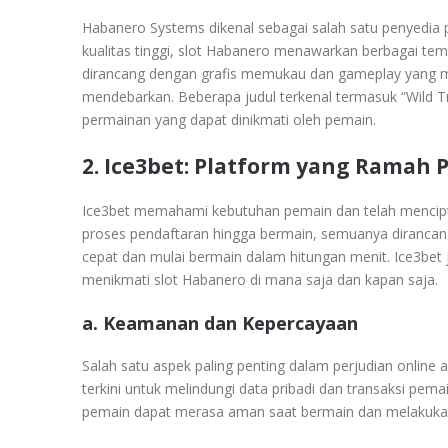
Habanero Systems dikenal sebagai salah satu penyedia 
kualitas tinggi, slot Habanero menawarkan berbagai tem
dirancang dengan grafis memukau dan gameplay yang 
mendebarkan. Beberapa judul terkenal termasuk “Wild T
permainan yang dapat dinikmati oleh pemain.
2.
Ice3bet: Platform yang Ramah 
Ice3bet memahami kebutuhan pemain dan telah mencipta
proses pendaftaran hingga bermain, semuanya diranca
cepat dan mulai bermain dalam hitungan menit. Ice3be
menikmati slot Habanero di mana saja dan kapan saja.
a.
Keamanan dan Kepercayaan
Salah satu aspek paling penting dalam perjudian online
terkini untuk melindungi data pribadi dan transaksi pemai
pemain dapat merasa aman saat bermain dan melakukan d