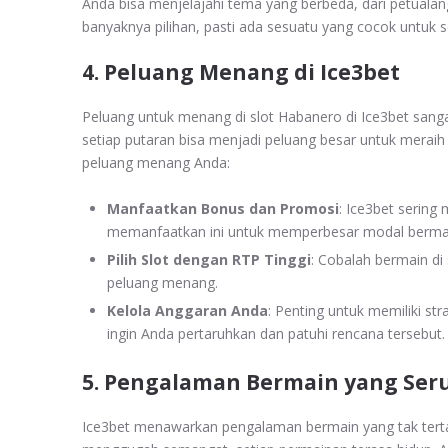
Anda bisa menjelajahi tema yang berbeda, dari petual
banyaknya pilihan, pasti ada sesuatu yang cocok untuk s
4.
Peluang Menang di Ice3bet
Peluang untuk menang di slot Habanero di Ice3bet sanga
setiap putaran bisa menjadi peluang besar untuk merai
peluang menang Anda:
Manfaatkan Bonus dan Promosi
: Ice3bet serin
memanfaatkan ini untuk memperbesar modal berma
Pilih Slot dengan RTP Tinggi
: Cobalah bermain di
peluang menang.
Kelola Anggaran Anda
: Penting untuk memiliki s
ingin Anda pertaruhkan dan patuhi rencana tersebut.
5.
Pengalaman Bermain yang Ser
Ice3bet menawarkan pengalaman bermain yang tak tert