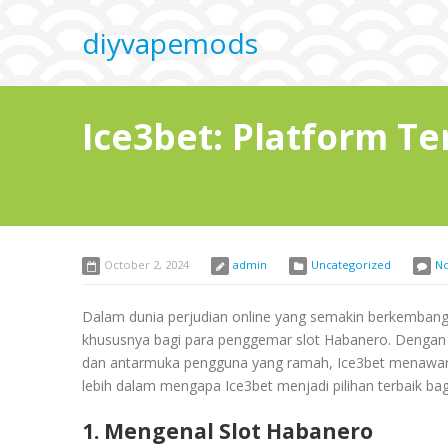
diyvapemods
Ice3bet: Platform T
October 2, 2024
admin
Uncategorized
N
Dalam dunia perjudian online yang semakin berkemban
khususnya bagi para penggemar slot Habanero. Dengan b
dan antarmuka pengguna yang ramah, Ice3bet menawarkan
lebih dalam mengapa Ice3bet menjadi pilihan terbaik bag
1.
Mengenal Slot Habanero