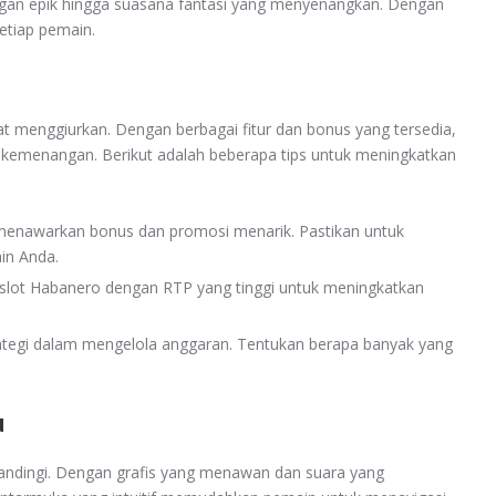
angan epik hingga suasana fantasi yang menyenangkan. Dengan
etiap pemain.
t menggiurkan. Dengan berbagai fitur dan bonus yang tersedia,
h kemenangan. Berikut adalah beberapa tips untuk meningkatkan
g menawarkan bonus dan promosi menarik. Pastikan untuk
in Anda.
 slot Habanero dengan RTP yang tinggi untuk meningkatkan
trategi dalam mengelola anggaran. Tentukan berapa banyak yang
u
andingi. Dengan grafis yang menawan dan suara yang