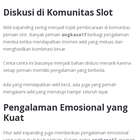
Diskusi di Komunitas Slot
Wild expanding sering menjadi topik pembicaraan di komunitas
pemain slot. Banyak pemain
angkasa17
berbagi pengalaman
mereka ketika mendapatkan momen wild yang meluas dan
menghasilkan kombinasi besar.
Cerita-cerita ini biasanya menjadi bahan diskusi menarik karena
setiap pemain memiliki pengalaman yang berbeda.
Ada yang mendapatkan wild kecil, ada juga yang pernah
mengalami wild yang menutupi hampir seluruh layar.
Pengalaman Emosional yang
Kuat
Fitur wild expanding juga memberikan pengalaman emosional
yang cukup kuat bagi pemain. Dalam game
angkasa17
, momen