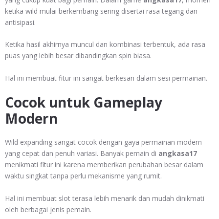
ketika wild mulai berkembang sering disertai rasa tegang dan
antisipasi.
Ketika hasil akhirnya muncul dan kombinasi terbentuk, ada rasa
puas yang lebih besar dibandingkan spin biasa.
Hal ini membuat fitur ini sangat berkesan dalam sesi permainan.
Cocok untuk Gameplay
Modern
Wild expanding sangat cocok dengan gaya permainan modern
yang cepat dan penuh variasi. Banyak pemain di
angkasa17
menikmati fitur ini karena memberikan perubahan besar dalam
waktu singkat tanpa perlu mekanisme yang rumit.
Hal ini membuat slot terasa lebih menarik dan mudah dinikmati
oleh berbagai jenis pemain.