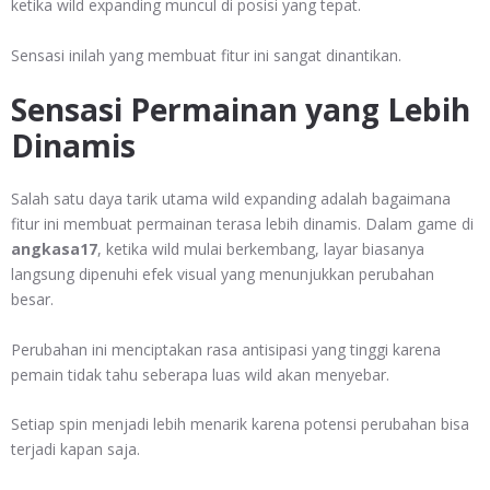
ketika wild expanding muncul di posisi yang tepat.
Sensasi inilah yang membuat fitur ini sangat dinantikan.
Sensasi Permainan yang Lebih
Dinamis
Salah satu daya tarik utama wild expanding adalah bagaimana
fitur ini membuat permainan terasa lebih dinamis. Dalam game di
angkasa17
, ketika wild mulai berkembang, layar biasanya
langsung dipenuhi efek visual yang menunjukkan perubahan
besar.
Perubahan ini menciptakan rasa antisipasi yang tinggi karena
pemain tidak tahu seberapa luas wild akan menyebar.
Setiap spin menjadi lebih menarik karena potensi perubahan bisa
terjadi kapan saja.