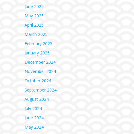
June 2025
May 2025
April 2025
March 2025
February 2025
January 2025
December 2024
November 2024
October 2024
September 2024
August 2024
July 2024
June 2024
May 2024