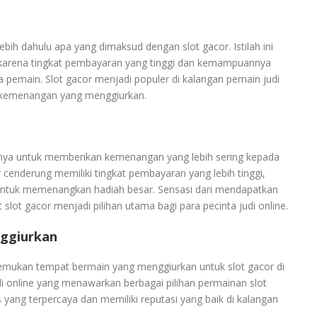
ebih dahulu apa yang dimaksud dengan slot gacor. Istilah ini
l karena tingkat pembayaran yang tinggi dan kemampuannya
pemain. Slot gacor menjadi populer di kalangan pemain judi
 kemenangan yang menggiurkan.
nnya untuk memberikan kemenangan yang lebih sering kepada
 cenderung memiliki tingkat pembayaran yang lebih tinggi,
 untuk memenangkan hadiah besar. Sensasi dari mendapatkan
ot gacor menjadi pilihan utama bagi para pecinta judi online.
ggiurkan
nemukan tempat bermain yang menggiurkan untuk slot gacor di
i online yang menawarkan berbagai pilihan permainan slot
 yang terpercaya dan memiliki reputasi yang baik di kalangan