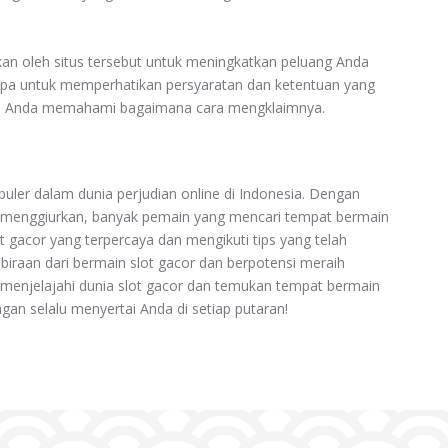
kan oleh situs tersebut untuk meningkatkan peluang Anda
pa untuk memperhatikan persyaratan dan ketentuan yang
hwa Anda memahami bagaimana cara mengklaimnya.
puler dalam dunia perjudian online di Indonesia. Dengan
g menggiurkan, banyak pemain yang mencari tempat bermain
t gacor yang terpercaya dan mengikuti tips yang telah
raan dari bermain slot gacor dan berpotensi meraih
 menjelajahi dunia slot gacor dan temukan tempat bermain
gan selalu menyertai Anda di setiap putaran!