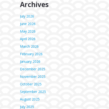
Archives
July 2026
June 2026
May 2026
April 2026
March 2026
February 2026
January 2026
December 2025
November 2025
October 2025
September 2025
August 2025
July 2025