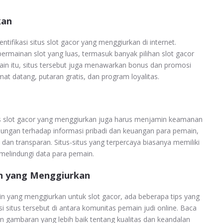
kan
tifikasi situs slot gacor yang menggiurkan di internet.
permainan slot yang luas, termasuk banyak pilihan slot gacor
ain itu, situs tersebut juga menawarkan bonus dan promosi
at datang, putaran gratis, dan program loyalitas.
s slot gacor yang menggiurkan juga harus menjamin keamanan
dungan terhadap informasi pribadi dan keuangan para pemain,
dan transparan. Situs-situs yang terpercaya biasanya memiliki
 melindungi data para pemain.
n yang Menggiurkan
 yang menggiurkan untuk slot gacor, ada beberapa tips yang
 situs tersebut di antara komunitas pemain judi online. Baca
n gambaran yang lebih baik tentang kualitas dan keandalan