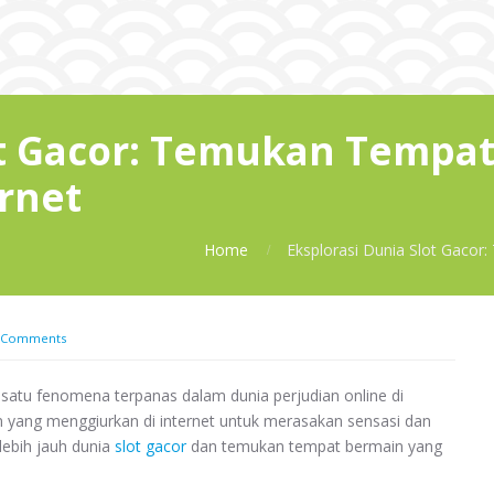
ot Gacor: Temukan Tempa
rnet
Home
Eksplorasi Dunia Slot Gacor
 Comments
ah satu fenomena terpanas dalam dunia perjudian online di
 yang menggiurkan di internet untuk merasakan sensasi dan
 lebih jauh dunia
slot gacor
dan temukan tempat bermain yang