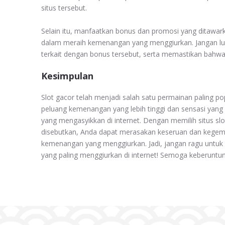
situs tersebut.
Selain itu, manfaatkan bonus dan promosi yang ditawar
dalam meraih kemenangan yang menggiurkan. Jangan lu
terkait dengan bonus tersebut, serta memastikan ba
Kesimpulan
Slot gacor telah menjadi salah satu permainan paling po
peluang kemenangan yang lebih tinggi dan sensasi yan
yang mengasyikkan di internet. Dengan memilih situs slo
disebutkan, Anda dapat merasakan keseruan dan kegembi
kemenangan yang menggiurkan. Jadi, jangan ragu untuk
yang paling menggiurkan di internet! Semoga keberuntun