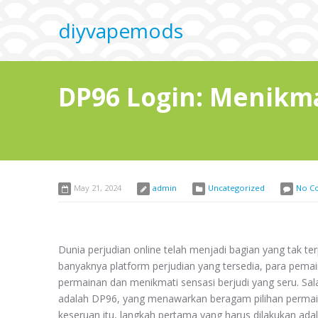
diyvapemods
DP96 Login: Menikma
May 21, 2024
admin
Uncategorized
No C
Dunia perjudian online telah menjadi bagian yang tak t
banyaknya platform perjudian yang tersedia, para pemai
permainan dan menikmati sensasi berjudi yang seru. Sal
adalah DP96, yang menawarkan beragam pilihan permai
keseruan itu, langkah pertama yang harus dilakukan ada