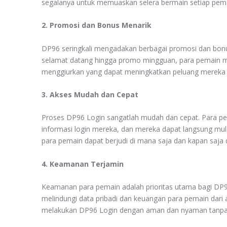
segalanya untuk memuaskan selera bermain setiap pema
2. Promosi dan Bonus Menarik
DP96 seringkali mengadakan berbagai promosi dan bonu
selamat datang hingga promo mingguan, para pemain m
menggiurkan yang dapat meningkatkan peluang mereka
3. Akses Mudah dan Cepat
Proses DP96 Login sangatlah mudah dan cepat. Para pe
informasi login mereka, dan mereka dapat langsung mula
para pemain dapat berjudi di mana saja dan kapan saj
4. Keamanan Terjamin
Keamanan para pemain adalah prioritas utama bagi DP9
melindungi data pribadi dan keuangan para pemain dari
melakukan DP96 Login dengan aman dan nyaman tanpa 