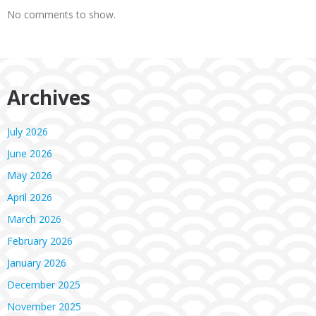
No comments to show.
Archives
July 2026
June 2026
May 2026
April 2026
March 2026
February 2026
January 2026
December 2025
November 2025