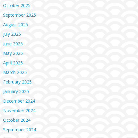
October 2025
September 2025
August 2025
July 2025
June 2025
May 2025
April 2025
March 2025
February 2025
January 2025
December 2024
November 2024
October 2024
September 2024