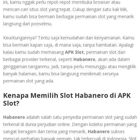
ini, kamu nggak perlu repot-repot membuka browser atau
mencari-cari situs slot yang tepat. Cukup dengan satu kali klik,
kamu sudah bisa bermain berbagai permainan slot yang menarik
langsung dari ponselmu.
Keuntungannya? Tentu saja kemudahan dan kenyamanan. Kamu
bisa bermain kapan saja, di mana saja, tanpa hambatan. Apalagi
kalau kamu sudah memasang
APK Slot
, permainan slot dari
berbagai provider terkenal, seperti
Habanero
, akan ada dalam
genggaman tanganmu. Jadi, tanpa perlu menunggu atau mengklik
banyak halaman, kamu bisa langsung menikmati serunya
permainan slot yang ada.
Kenapa Memilih Slot Habanero di APK
Slot?
Habanero
adalah salah satu penyedia permainan slot yang sudah
terkenal di dunia perjudian online. Dengan koleksi permainan yang
sangat beragam dan tema yang menarik,
Habanero
sukses
mencuri perhatian banyak pemain, tak terkecuali di Indonesia. Slot