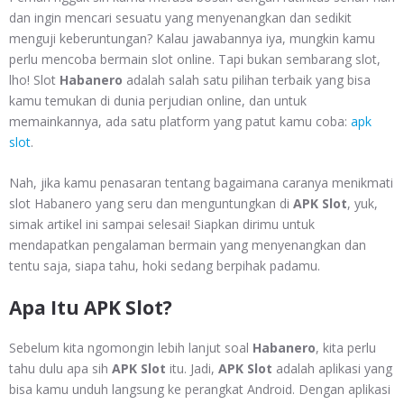
dan ingin mencari sesuatu yang menyenangkan dan sedikit
menguji keberuntungan? Kalau jawabannya iya, mungkin kamu
perlu mencoba bermain slot online. Tapi bukan sembarang slot,
lho! Slot
Habanero
adalah salah satu pilihan terbaik yang bisa
kamu temukan di dunia perjudian online, dan untuk
memainkannya, ada satu platform yang patut kamu coba:
apk
slot
.
Nah, jika kamu penasaran tentang bagaimana caranya menikmati
slot Habanero yang seru dan menguntungkan di
APK Slot
, yuk,
simak artikel ini sampai selesai! Siapkan dirimu untuk
mendapatkan pengalaman bermain yang menyenangkan dan
tentu saja, siapa tahu, hoki sedang berpihak padamu.
Apa Itu APK Slot?
Sebelum kita ngomongin lebih lanjut soal
Habanero
, kita perlu
tahu dulu apa sih
APK Slot
itu. Jadi,
APK Slot
adalah aplikasi yang
bisa kamu unduh langsung ke perangkat Android. Dengan aplikasi