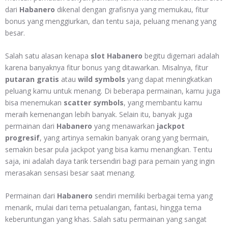
dari
Habanero
dikenal dengan grafisnya yang memukau, fitur
bonus yang menggiurkan, dan tentu saja, peluang menang yang
besar.
Salah satu alasan kenapa
slot Habanero
begitu digemari adalah
karena banyaknya fitur bonus yang ditawarkan. Misalnya, fitur
putaran gratis
atau
wild symbols
yang dapat meningkatkan
peluang kamu untuk menang. Di beberapa permainan, kamu juga
bisa menemukan
scatter symbols
, yang membantu kamu
meraih kemenangan lebih banyak. Selain itu, banyak juga
permainan dari
Habanero
yang menawarkan
jackpot
progresif
, yang artinya semakin banyak orang yang bermain,
semakin besar pula jackpot yang bisa kamu menangkan. Tentu
saja, ini adalah daya tarik tersendiri bagi para pemain yang ingin
merasakan sensasi besar saat menang.
Permainan dari
Habanero
sendiri memiliki berbagai tema yang
menarik, mulai dari tema petualangan, fantasi, hingga tema
keberuntungan yang khas. Salah satu permainan yang sangat