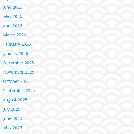
June 2026
May 2026
April 2026
March 2026
February 2026
January 2026
December 2025
November 2025
October 2025
September 2025
August 2025
July 2025
June 2025
May 2025