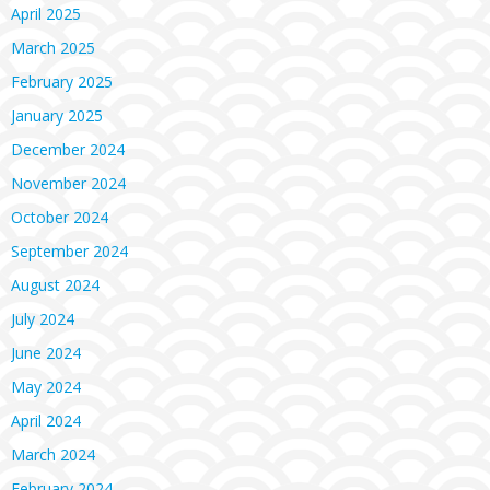
April 2025
March 2025
February 2025
January 2025
December 2024
November 2024
October 2024
September 2024
August 2024
July 2024
June 2024
May 2024
April 2024
March 2024
February 2024