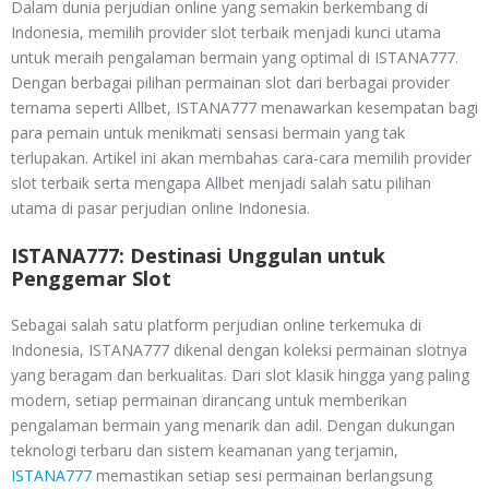
Dalam dunia perjudian online yang semakin berkembang di
Indonesia, memilih provider slot terbaik menjadi kunci utama
untuk meraih pengalaman bermain yang optimal di ISTANA777.
Dengan berbagai pilihan permainan slot dari berbagai provider
ternama seperti Allbet, ISTANA777 menawarkan kesempatan bagi
para pemain untuk menikmati sensasi bermain yang tak
terlupakan. Artikel ini akan membahas cara-cara memilih provider
slot terbaik serta mengapa Allbet menjadi salah satu pilihan
utama di pasar perjudian online Indonesia.
ISTANA777: Destinasi Unggulan untuk
Penggemar Slot
Sebagai salah satu platform perjudian online terkemuka di
Indonesia, ISTANA777 dikenal dengan koleksi permainan slotnya
yang beragam dan berkualitas. Dari slot klasik hingga yang paling
modern, setiap permainan dirancang untuk memberikan
pengalaman bermain yang menarik dan adil. Dengan dukungan
teknologi terbaru dan sistem keamanan yang terjamin,
ISTANA777
memastikan setiap sesi permainan berlangsung