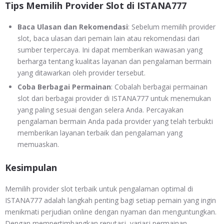
Tips Memilih Provider Slot di ISTANA777
Baca Ulasan dan Rekomendasi
: Sebelum memilih provider
slot, baca ulasan dari pemain lain atau rekomendasi dari
sumber terpercaya. Ini dapat memberikan wawasan yang
berharga tentang kualitas layanan dan pengalaman bermain
yang ditawarkan oleh provider tersebut.
Coba Berbagai Permainan
: Cobalah berbagai permainan
slot dari berbagai provider di ISTANA777 untuk menemukan
yang paling sesuai dengan selera Anda. Percayakan
pengalaman bermain Anda pada provider yang telah terbukti
memberikan layanan terbaik dan pengalaman yang
memuaskan.
Kesimpulan
Memilih provider slot terbaik untuk pengalaman optimal di
ISTANA777 adalah langkah penting bagi setiap pemain yang ingin
menikmati perjudian online dengan nyaman dan menguntungkan.
Dengan mempertimbangkan reputasi, variasi permainan,