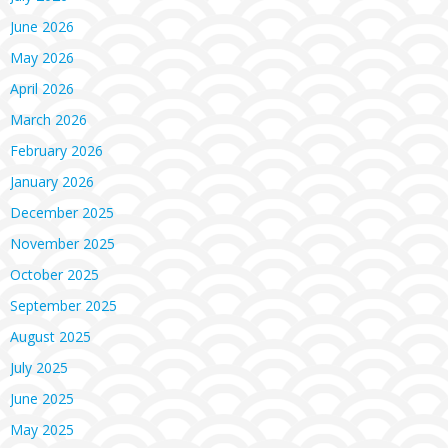
June 2026
May 2026
April 2026
March 2026
February 2026
January 2026
December 2025
November 2025
October 2025
September 2025
August 2025
July 2025
June 2025
May 2025