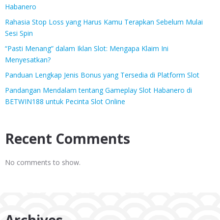
Habanero
Rahasia Stop Loss yang Harus Kamu Terapkan Sebelum Mulai
Sesi Spin
“Pasti Menang” dalam Iklan Slot: Mengapa Klaim Ini
Menyesatkan?
Panduan Lengkap Jenis Bonus yang Tersedia di Platform Slot
Pandangan Mendalam tentang Gameplay Slot Habanero di
BETWIN188 untuk Pecinta Slot Online
Recent Comments
No comments to show.
Archives