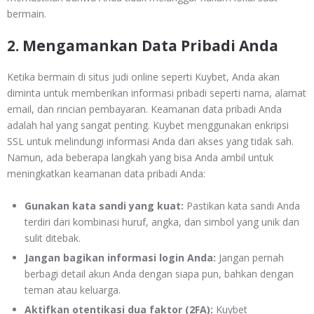
bermain.
2. Mengamankan Data Pribadi Anda
Ketika bermain di situs judi online seperti Kuybet, Anda akan
diminta untuk memberikan informasi pribadi seperti nama, alamat
email, dan rincian pembayaran. Keamanan data pribadi Anda
adalah hal yang sangat penting. Kuybet menggunakan enkripsi
SSL untuk melindungi informasi Anda dari akses yang tidak sah.
Namun, ada beberapa langkah yang bisa Anda ambil untuk
meningkatkan keamanan data pribadi Anda:
Gunakan kata sandi yang kuat:
Pastikan kata sandi Anda
terdiri dari kombinasi huruf, angka, dan simbol yang unik dan
sulit ditebak.
Jangan bagikan informasi login Anda:
Jangan pernah
berbagi detail akun Anda dengan siapa pun, bahkan dengan
teman atau keluarga.
Aktifkan otentikasi dua faktor (2FA):
Kuybet