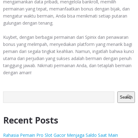
mengamankan data pribadi, mengelola bankroll, memilih
permainan yang tepat, memanfaatkan bonus dengan bijak, dan
mengatur waktu bermain, Anda bisa menikmati setiap putaran
gulungan dengan tenang.
Kuybet, dengan berbagai permainan dari Spinix dan penawaran
bonus yang melimpah, menyediakan platform yang menarik bagi
pemain dari segala tingkat keahlian. Namun, ingatlah bahwa kunci
utama dari perjudian yang sukses adalah bermain dengan penuh
tanggung jawab. Nikmati permainan Anda, dan tetaplah bermain
dengan aman!
Search
Recent Posts
Rahasia Pemain Pro Slot Gacor Menjaga Saldo Saat Main