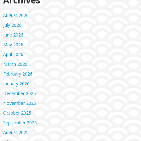
August 2026
July 2026
June 2026
May 2026
April 2026
March 2026
February 2026
January 2026
December 2025
November 2025
October 2025
September 2025
August 2025