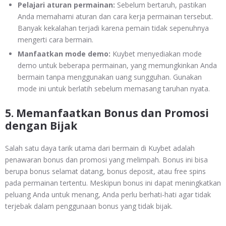
Pelajari aturan permainan:
Sebelum bertaruh, pastikan
Anda memahami aturan dan cara kerja permainan tersebut.
Banyak kekalahan terjadi karena pemain tidak sepenuhnya
mengerti cara bermain.
Manfaatkan mode demo:
Kuybet menyediakan mode
demo untuk beberapa permainan, yang memungkinkan Anda
bermain tanpa menggunakan uang sungguhan. Gunakan
mode ini untuk berlatih sebelum memasang taruhan nyata.
5. Memanfaatkan Bonus dan Promosi
dengan Bijak
Salah satu daya tarik utama dari bermain di Kuybet adalah
penawaran bonus dan promosi yang melimpah. Bonus ini bisa
berupa bonus selamat datang, bonus deposit, atau free spins
pada permainan tertentu. Meskipun bonus ini dapat meningkatkan
peluang Anda untuk menang, Anda perlu berhati-hati agar tidak
terjebak dalam penggunaan bonus yang tidak bijak.