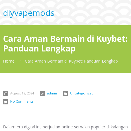
diyvapemods
Cara Aman Bermain di Kuybet:
Panduan Lengkap
Home
Cara Aman Bermain di Kuybet: Panduan Lengkap
August 12, 2024
admin
Uncategorized
No Comments
Dalam era digital ini, perjudian online semakin populer di kalangan