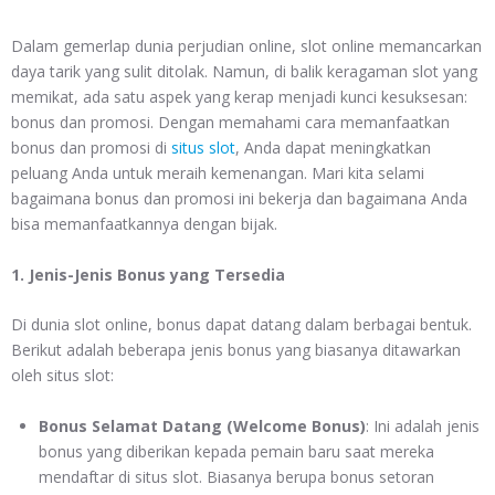
Dalam gemerlap dunia perjudian online, slot online memancarkan
daya tarik yang sulit ditolak. Namun, di balik keragaman slot yang
memikat, ada satu aspek yang kerap menjadi kunci kesuksesan:
bonus dan promosi. Dengan memahami cara memanfaatkan
bonus dan promosi di
situs slot
, Anda dapat meningkatkan
peluang Anda untuk meraih kemenangan. Mari kita selami
bagaimana bonus dan promosi ini bekerja dan bagaimana Anda
bisa memanfaatkannya dengan bijak.
1. Jenis-Jenis Bonus yang Tersedia
Di dunia slot online, bonus dapat datang dalam berbagai bentuk.
Berikut adalah beberapa jenis bonus yang biasanya ditawarkan
oleh situs slot:
Bonus Selamat Datang (Welcome Bonus)
: Ini adalah jenis
bonus yang diberikan kepada pemain baru saat mereka
mendaftar di situs slot. Biasanya berupa bonus setoran