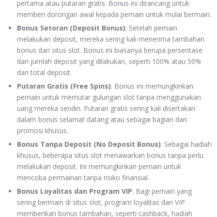
pertama atau putaran gratis. Bonus ini dirancang untuk
memberi dorongan awal kepada pemain untuk mulai bermain.
Bonus Setoran (Deposit Bonus)
: Setelah pemain
melakukan deposit, mereka sering kali menerima tambahan
bonus dari situs slot. Bonus ini biasanya berupa persentase
dari jumlah deposit yang dilakukan, seperti 100% atau 50%
dari total deposit.
Putaran Gratis (Free Spins)
: Bonus ini memungkinkan
pemain untuk memutar gulungan slot tanpa menggunakan
uang mereka sendiri. Putaran gratis sering kali disertakan
dalam bonus selamat datang atau sebagai bagian dari
promosi khusus.
Bonus Tanpa Deposit (No Deposit Bonus)
: Sebagai hadiah
khusus, beberapa situs slot menawarkan bonus tanpa perlu
melakukan deposit. Ini memungkinkan pemain untuk
mencoba permainan tanpa risiko finansial.
Bonus Loyalitas dan Program VIP
: Bagi pemain yang
sering bermain di situs slot, program loyalitas dan VIP
memberikan bonus tambahan, seperti cashback, hadiah