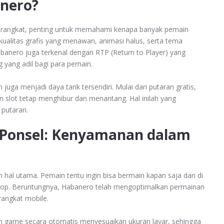
anero?
perangkat, penting untuk memahami kenapa banyak pemain
 kualitas grafis yang menawan, animasi halus, serta tema
abanero juga terkenal dengan RTP (Return to Player) yang
yang adil bagi para pemain.
 juga menjadi daya tarik tersendiri. Mulai dari putaran gratis,
n slot tetap menghibur dan menantang. Hal inilah yang
putaran.
 Ponsel: Kenyamanan dalam
hal utama. Pemain tentu ingin bisa bermain kapan saja dan di
ptop. Beruntungnya, Habanero telah mengoptimalkan permainan
rangkat mobile.
n game secara otomatis menyesuaikan ukuran layar, sehingga